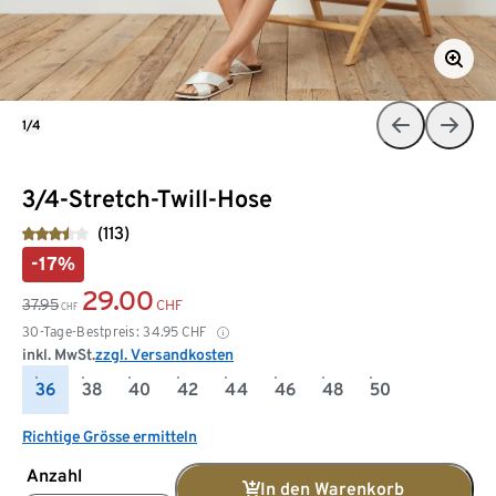
1/4
3/4-Stretch-Twill-Hose
(113)
-17%
29.00
37.95
CHF
CHF
30-Tage-Bestpreis:
34.95
CHF
inkl. MwSt.
zzgl. Versandkosten
36
38
40
42
44
46
48
50
Richtige Grösse ermitteln
Anzahl
In den Warenkorb