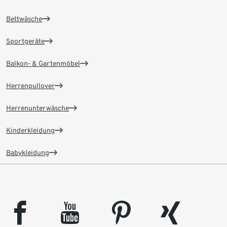
Bettwäsche
Sportgeräte
Balkon- & Gartenmöbel
Herrenpullover
Herrenunterwäsche
Kinderkleidung
Babykleidung
facebook
youtube
pinterest
xing