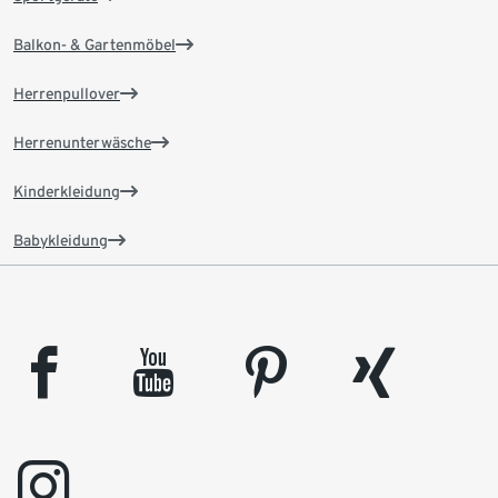
Balkon- & Gartenmöbel
Herrenpullover
Herrenunterwäsche
Kinderkleidung
Babykleidung
facebook
youtube
pinterest
xing
instagram