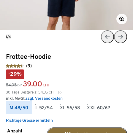
1/4
Frottee-Hoodie
(9)
-29%
39.00
54.95
CHF
CHF
30-Tage-Bestpreis:
54.95
CHF
inkl. MwSt.
zzgl. Versandkosten
M 48/50
L 52/54
XL 56/58
XXL 60/62
Richtige Grösse ermitteln
Anzahl