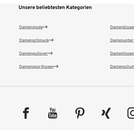
Unsere beliebtesten Kategorien
Damenmode
Damenbluse
Damenschmuck
Damenunter
Damenpullover
Damenhose
Damensporthosen
Damenschuh
facebook
youtube
pinterest
xing
insta