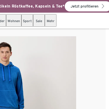
ikeln Röstkaffee, Kapseln & Tee*
Jetzt profitieren
der
Wohnen
Sport
Sale
Mehr