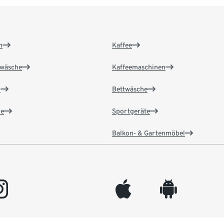
n
Kaffee
wäsche
Kaffeemaschinen
n
Bettwäsche
e
Sportgeräte
Balkon- & Gartenmöbel
gram
appleinc
android