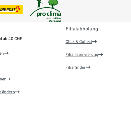
Filialabholung
nd ab 40 CHF
Click & Collect
en
Filialreservierung
Filialfinder
ner
e ändern