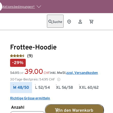
Aktionsbedingungen*
Suche
Frottee-Hoodie
(9)
-29%
39.00
54.95
inkl. MwSt.
zzgl. Versandkosten
CHF
CHF
30-Tage-Bestpreis:
54.95
CHF
M 48/50
L 52/54
XL 56/58
XXL 60/62
Richtige Grösse ermitteln
Anzahl
In den Warenkorb