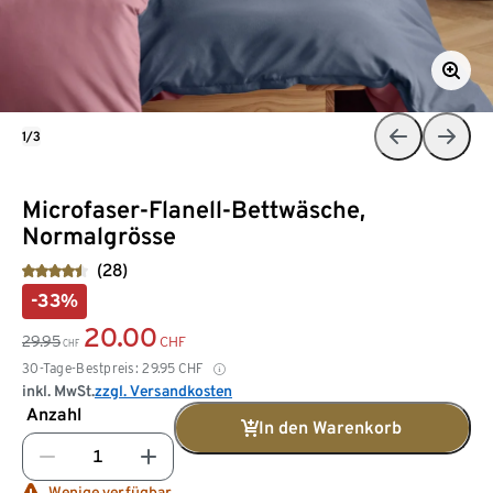
1/3
Microfaser-Flanell-Bettwäsche,
Normalgrösse
(28)
-33%
20.00
29.95
CHF
CHF
30-Tage-Bestpreis:
29.95
CHF
inkl. MwSt.
zzgl. Versandkosten
Anzahl
In den Warenkorb
Wenige verfügbar