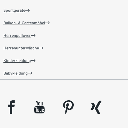
Sportgeräte
Balkon- & Gartenmöbel
Herrenpullover
Herrenunterwäsche
Kinderkleidung
Babykleidung
facebook
youtube
pinterest
xing