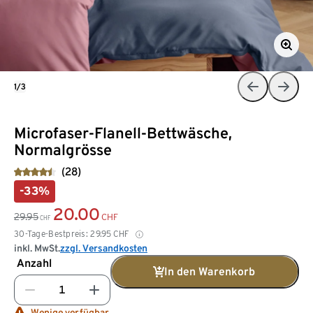
1/3
Microfaser-Flanell-Bettwäsche,
Normalgrösse
(28)
-33%
20.00
29.95
CHF
CHF
30-Tage-Bestpreis:
29.95
CHF
inkl. MwSt.
zzgl. Versandkosten
Anzahl
In den Warenkorb
Wenige verfügbar