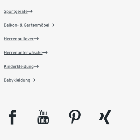
Sportgeräte
Balkon- & Gartenmöbel
Herrenpullover
Herrenunterwäsche
Kinderkleidung
Babykleidung
facebook
youtube
pinterest
xing