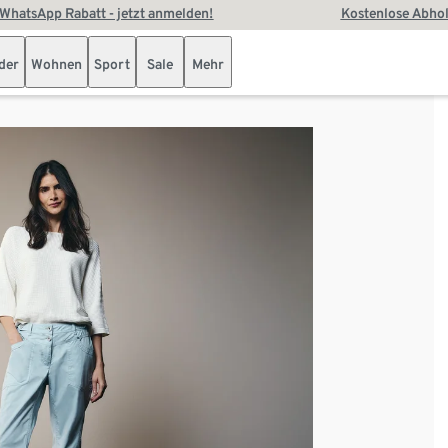
WhatsApp Rabatt - jetzt anmelden!
Kostenlose Abhol
der
Wohnen
Sport
Sale
Mehr