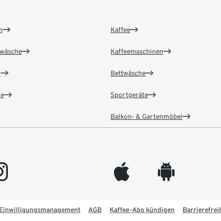
n
Kaffee
wäsche
Kaffeemaschinen
n
Bettwäsche
e
Sportgeräte
Balkon- & Gartenmöbel
gram
appleinc
android
Einwilligungsmanagement
AGB
Kaffee-Abo kündigen
Barrierefrei