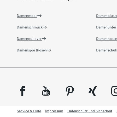
Damenmode
Damenbluse
Damenschmuck
Damenunter
Damenpullover
Damenhose
Damensporthosen
Damenschuh
facebook
youtube
pinterest
xing
insta
Service & Hilfe
Impressum
Datenschutz und Sicherheit