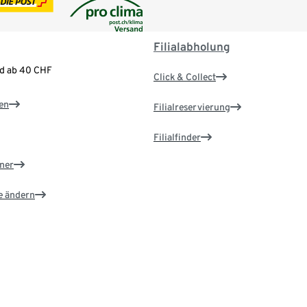
Filialabholung
nd ab 40 CHF
Click & Collect
en
Filialreservierung
Filialfinder
ner
e ändern