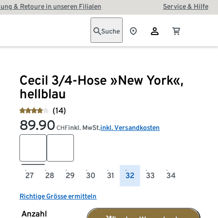
ung & Retoure in unseren Filialen
Service & Hilfe
Suche
Cecil 3/4-Hose »New York«,
hellblau
(14)
89.90
inkl. MwSt.
inkl. Versandkosten
CHF
27
28
29
30
31
32
33
34
Richtige Grösse ermitteln
Anzahl