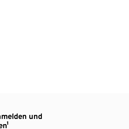
nmelden und
en¹