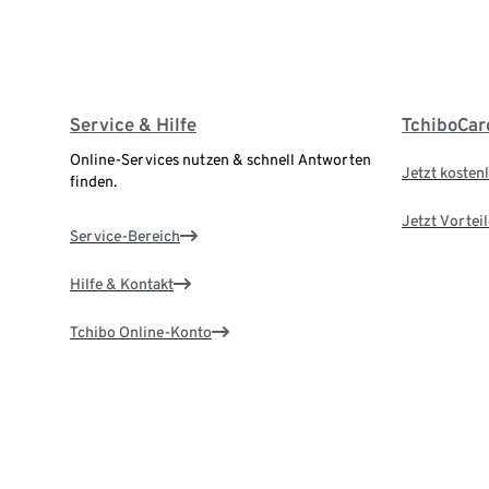
Service & Hilfe
TchiboCar
Online-Services nutzen & schnell Antworten
Jetzt kostenl
finden.
Jetzt Vortei
Service-Bereich
Hilfe & Kontakt
Tchibo Online-Konto