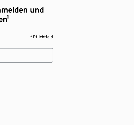
nmelden und
en¹
* Pflichtfeld