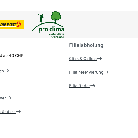
Filialabholung
nd ab 40 CHF
Click & Collect
en
Filialreservierung
Filialfinder
ner
e ändern