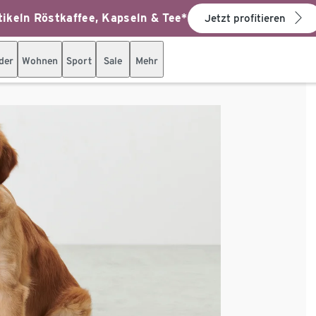
ikeln Röstkaffee, Kapseln & Tee*
Jetzt profitieren
der
Wohnen
Sport
Sale
Mehr