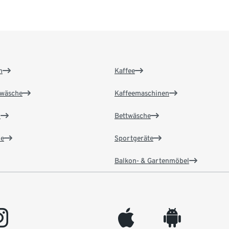
n
Kaffee
wäsche
Kaffeemaschinen
n
Bettwäsche
e
Sportgeräte
Balkon- & Gartenmöbel
gram
appleinc
android