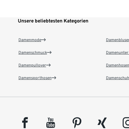
Unsere beliebtesten Kategorien
Damenmode
Damenbluse
Damenschmuck
Damenunter
Damenpullover
Damenhose
Damensporthosen
Damenschuh
facebook
youtube
pinterest
xing
insta