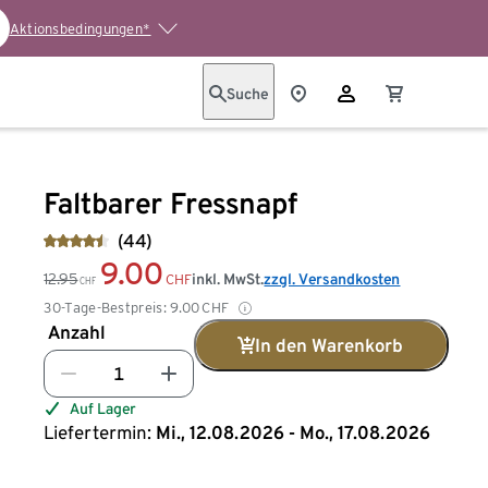
Aktionsbedingungen*
Suche
Faltbarer Fressnapf
(44)
9.00
12.95
inkl. MwSt.
zzgl. Versandkosten
CHF
CHF
30-Tage-Bestpreis:
9.00
CHF
Anzahl
In den Warenkorb
Auf Lager
Liefertermin:
Mi., 12.08.2026 - Mo., 17.08.2026