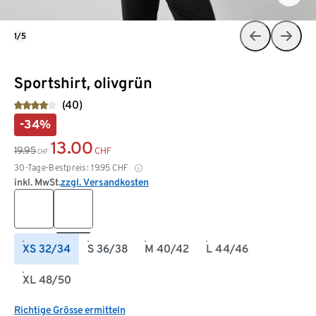
1/5
Sportshirt, olivgrün
(40)
-34%
13.00
19.95
CHF
CHF
30-Tage-Bestpreis:
19.95
CHF
inkl. MwSt.
zzgl. Versandkosten
XS 32/34
S 36/38
M 40/42
L 44/46
XL 48/50
Richtige Grösse ermitteln