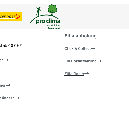
Filialabholung
nd ab 40 CHF
Click & Collect
en
Filialreservierung
Filialfinder
ner
e ändern