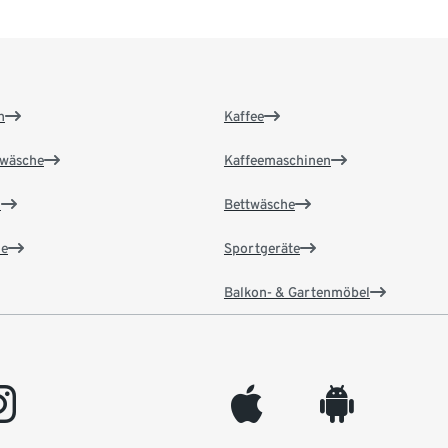
n
Kaffee
wäsche
Kaffeemaschinen
n
Bettwäsche
e
Sportgeräte
Balkon- & Gartenmöbel
gram
appleinc
android