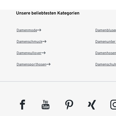
Unsere beliebtesten Kategorien
Damenmode
Damenbluse
Damenschmuck
Damenunter
Damenpullover
Damenhose
Damensporthosen
Damenschuh
facebook
youtube
pinterest
xing
insta