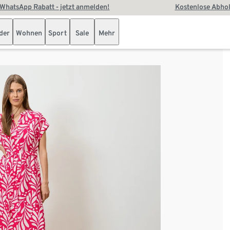
WhatsApp Rabatt - jetzt anmelden!
Kostenlose Abhol
der
Wohnen
Sport
Sale
Mehr