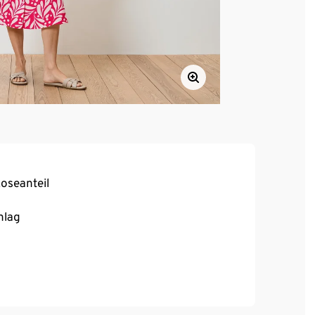
oseanteil
hlag