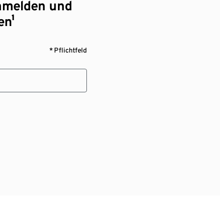
nmelden und
en¹
* Pflichtfeld