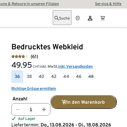
ung & Retoure in unseren Filialen
Service & Hilfe
Suche
Bedrucktes Webkleid
(61)
49.95
inkl. MwSt.
inkl. Versandkosten
CHF
36
38
40
42
44
46
48
Richtige Grösse ermitteln
Anzahl
In den Warenkorb
Auf Lager
Liefertermin:
Do., 13.08.2026 - Di., 18.08.2026