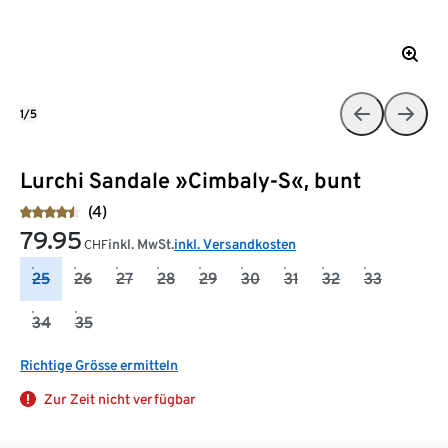
1/5
Lurchi Sandale »Cimbaly-S«, bunt
(4)
79.95
inkl. MwSt.
inkl. Versandkosten
CHF
25
26
27
28
29
30
31
32
33
34
35
Richtige Grösse ermitteln
Zur Zeit nicht verfügbar