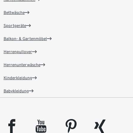
Bettwäsche
Sportgeräte
Balkon- & Gartenmöbel
Herrenpullover
Herrenunterwäsche
Kinderkleidung
Babykleidung
facebook
youtube
pinterest
xing