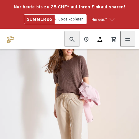
Nur heute bis zu 25 CHF* auf Ihren Einkauf sparen!
SUMMER26
Code kopieren
Hinweis*