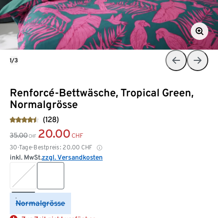
1/3
Renforcé-Bettwäsche, Tropical Green,
Normalgrösse
(128)
20.00
35.00
CHF
CHF
30-Tage-Bestpreis:
20.00
CHF
inkl. MwSt.
zzgl. Versandkosten
Normalgrösse