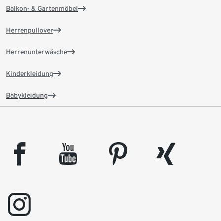
Balkon- & Gartenmöbel
Herrenpullover
Herrenunterwäsche
Kinderkleidung
Babykleidung
facebook
youtube
pinterest
xing
instagram