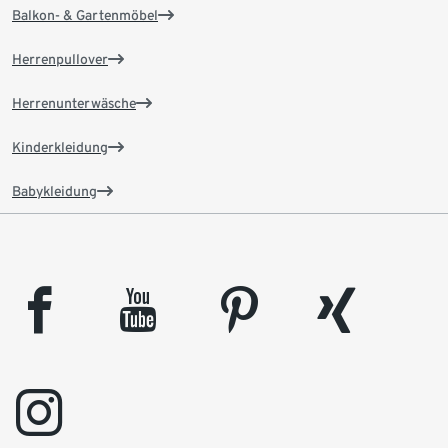
Balkon- & Gartenmöbel
Herrenpullover
Herrenunterwäsche
Kinderkleidung
Babykleidung
facebook
youtube
pinterest
xing
instagram