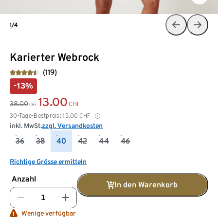
1/4
Karierter Webrock
(119)
-13%
13.00
38.00
CHF
CHF
30-Tage-Bestpreis:
15.00
CHF
inkl. MwSt.
zzgl. Versandkosten
36
38
40
42
44
46
Richtige Grösse ermitteln
Anzahl
In den Warenkorb
Wenige verfügbar