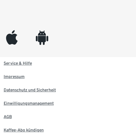
appleinc
android
Service & Hilfe
Impressum
Datenschutz und Sicherheit
Einwilligungsmanagement
AGB
Kaffee-Abo kündigen