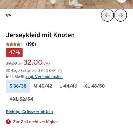
1/6
Jerseykleid mit Knoten
(198)
-17%
32.00
39.00
CHF
CHF
30-Tage-Bestpreis:
39.00
CHF
inkl. MwSt.
zzgl. Versandkosten
S 36/38
M 40/42
L 44/46
XL 48/50
XXL 52/54
Richtige Grösse ermitteln
Zur Zeit nicht verfügbar