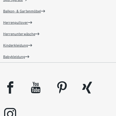
Balkon- & Gartenmöbel
Herrenpullover
Herrenunterwäsche
Kinderkleidung
Babykleidung
facebook
youtube
pinterest
xing
instagram