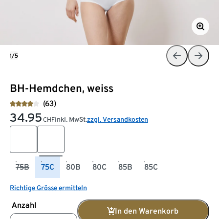
1/5
BH-Hemdchen, weiss
(63)
34.95
inkl. MwSt.
zzgl. Versandkosten
CHF
75B
75C
80B
80C
85B
85C
Richtige Grösse ermitteln
Anzahl
In den Warenkorb