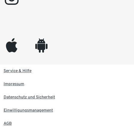
appleinc
android
Service & Hilfe
Impressum
Datenschutz und Sicherheit
Einwilligungsmanagement
AGB