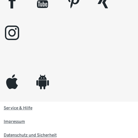
facebook
youtube
pinterest
xing
instagram
appleinc
android
Service & Hilfe
Impressum
Datenschutz und Sicherheit