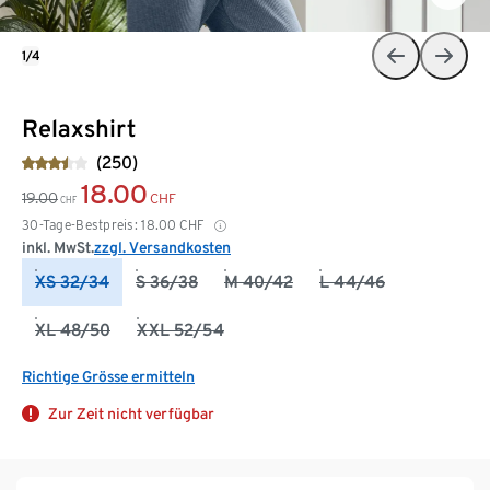
1/4
Relaxshirt
(250)
18.00
19.00
CHF
CHF
30-Tage-Bestpreis:
18.00
CHF
inkl. MwSt.
zzgl. Versandkosten
XS 32/34
S 36/38
M 40/42
L 44/46
XL 48/50
XXL 52/54
Richtige Grösse ermitteln
Zur Zeit nicht verfügbar