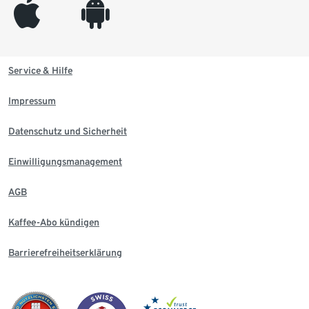
appleinc
android
Service & Hilfe
Impressum
Datenschutz und Sicherheit
Einwilligungsmanagement
AGB
Kaffee-Abo kündigen
Barrierefreiheitserklärung