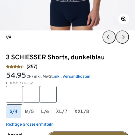
1/4
3 SCHIESSER Shorts, dunkelblau
(257)
54.95
inkl. MwSt.
inkl. Versandkosten
CHF
CHF/Stück
18.32
S/4
M/5
L/6
XL/7
XXL/8
Richtige Grösse ermitteln
Anzahl