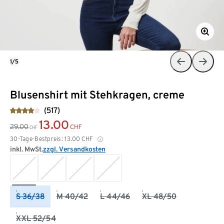
1/5
Blusenshirt mit Stehkragen, creme
(517)
13.00
29.00
CHF
CHF
30-Tage-Bestpreis:
13.00
CHF
inkl. MwSt.
zzgl. Versandkosten
S 36/38
M 40/42
L 44/46
XL 48/50
XXL 52/54