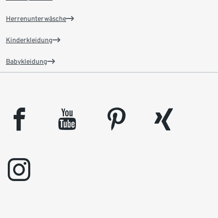
Herrenunterwäsche
Kinderkleidung
Babykleidung
facebook
youtube
pinterest
xing
instagram