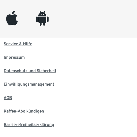
appleinc
android
Service & Hilfe
Impressum
Datenschutz und Sicherheit
Einwilligungsmanagement
AGB
Kaffee-Abo kündigen
Barrierefreiheitserklärung