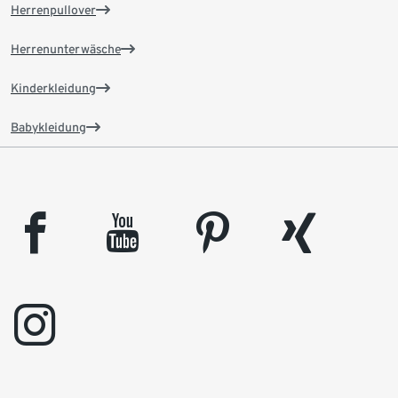
Herrenpullover
Herrenunterwäsche
Kinderkleidung
Babykleidung
facebook
youtube
pinterest
xing
instagram