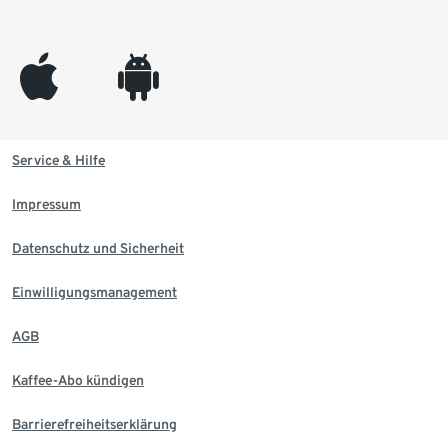
appleinc
android
Service & Hilfe
Impressum
Datenschutz und Sicherheit
Einwilligungsmanagement
AGB
Kaffee-Abo kündigen
Barrierefreiheitserklärung