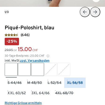
1/3
Piqué-Poloshirt, blau
(646)
-25%
15.00
29.95
CHF
CHF
30-Tage-Bestpreis:
20.00
CHF
inkl. MwSt.
zzgl. Versandkosten
S 44/46
M 48/50
L 52/54
XL 56/58
XXL 60/62
3XL 64/66
4XL 68/70
Richtige Grösse ermitteln