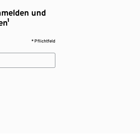
nmelden und
en¹
* Pflichtfeld