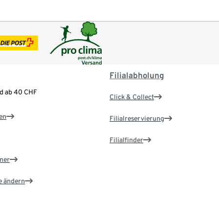
Filialabholung
nd ab 40 CHF
Click & Collect
en
Filialreservierung
Filialfinder
ner
e ändern