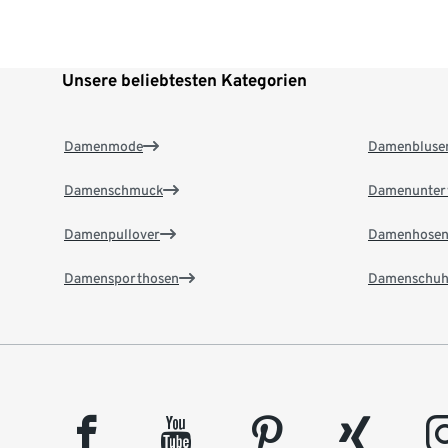
Unsere beliebtesten Kategorien
Damenmode
Damenbluse
Damenschmuck
Damenunter
Damenpullover
Damenhose
Damensporthosen
Damenschuh
facebook
youtube
pinterest
xing
insta