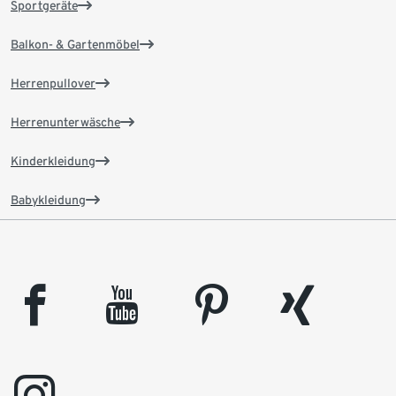
Sportgeräte
Balkon- & Gartenmöbel
Herrenpullover
Herrenunterwäsche
Kinderkleidung
Babykleidung
facebook
youtube
pinterest
xing
instagram