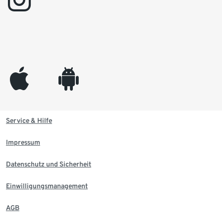
appleinc
android
Service & Hilfe
Impressum
Datenschutz und Sicherheit
Einwilligungsmanagement
AGB