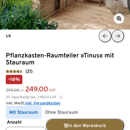
1/8
Pflanzkasten-Raumteiler »Tinus« mit
Stauraum
(21)
-16%
249.00
299.00
CHF
CHF
30-Tage-Bestpreis:
299.00
CHF
inkl. MwSt.
inkl. Versandkosten
Mit Stauraum
Ohne Stauraum
Anzahl
In den Warenkorb