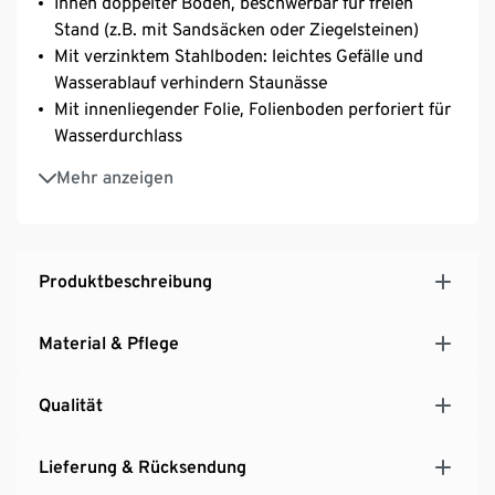
Innen doppelter Boden, beschwerbar für freien
Stand (z.B. mit Sandsäcken oder Ziegelsteinen)
Mit verzinktem Stahlboden: leichtes Gefälle und
Wasserablauf verhindern Staunässe
Mit innenliegender Folie, Folienboden perforiert für
Wasserdurchlass
Höhenverstellbare Bodenschoner, fester Stand auch
Mehr anzeigen
auf unebenen Flächen
Inkl. Wandbefestigung und Geländerhalterung
Aus FSC®-zertifiziertem Massiv-Holz, lasiert
UV- und witterungsbeständig
Produktbeschreibung
Ein Element unserer Möbelserie »Tinus«
Material & Pflege
Qualität
Lieferung & Rücksendung