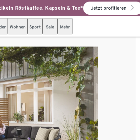
ikeln Röstkaffee, Kapseln & Tee*
Jetzt profitieren
der
Wohnen
Sport
Sale
Mehr