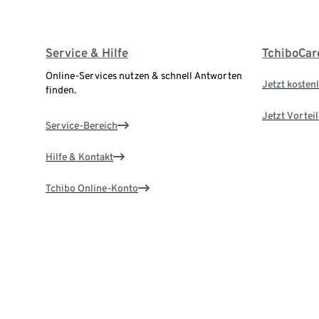
Service & Hilfe
TchiboCar
Online-Services nutzen & schnell Antworten
Jetzt kostenl
finden.
Jetzt Vortei
Service-Bereich
Hilfe & Kontakt
Tchibo Online-Konto