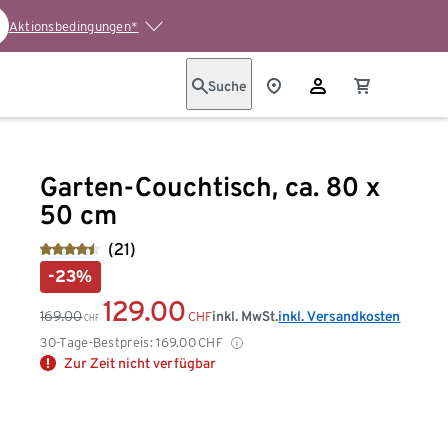
Aktionsbedingungen*
Suche
Garten-Couchtisch, ca. 80 x
50 cm
(21)
-23%
129.00
169.00
inkl. MwSt.
inkl. Versandkosten
CHF
CHF
30-Tage-Bestpreis:
169.00
CHF
Zur Zeit nicht verfügbar