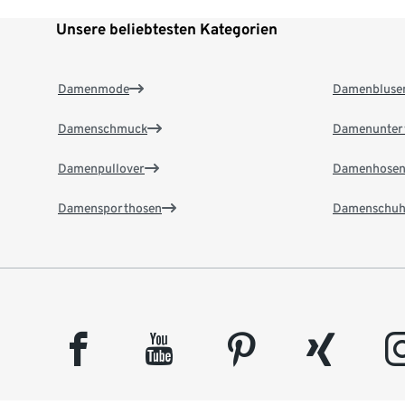
Unsere beliebtesten Kategorien
Damenmode
Damenbluse
Damenschmuck
Damenunter
Damenpullover
Damenhose
Damensporthosen
Damenschuh
facebook
youtube
pinterest
xing
insta