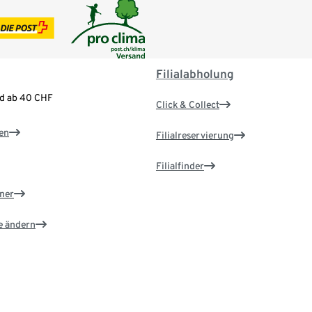
Filialabholung
nd ab 40 CHF
Click & Collect
en
Filialreservierung
Filialfinder
ner
e ändern