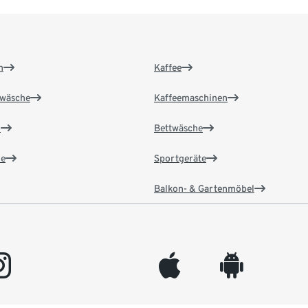
n
Kaffee
wäsche
Kaffeemaschinen
n
Bettwäsche
e
Sportgeräte
Balkon- & Gartenmöbel
gram
appleinc
android