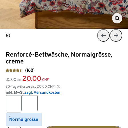
1/3
Renforcé-Bettwäsche, Normalgrösse,
creme
(168)
20.00
35.00
CHF
CHF
30-Tage-Bestpreis:
20.00
CHF
inkl. MwSt.
zzgl. Versandkosten
Normalgrösse