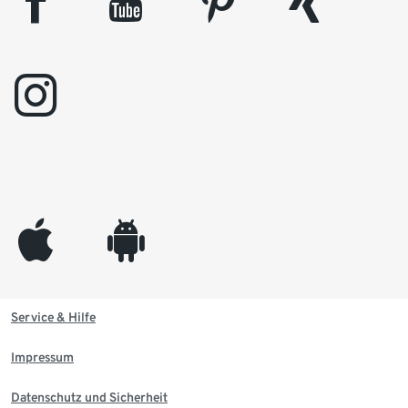
facebook
youtube
pinterest
xing
instagram
appleinc
android
Service & Hilfe
Impressum
Datenschutz und Sicherheit