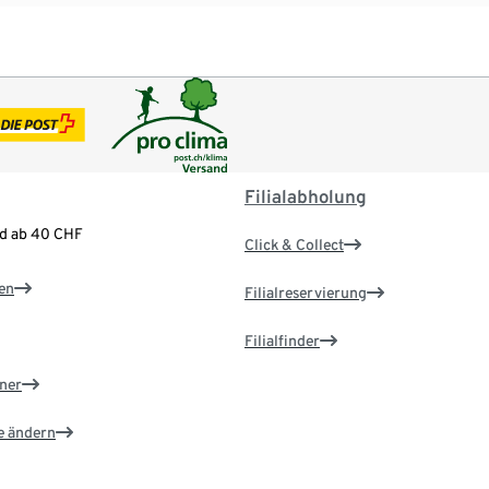
Filialabholung
nd ab 40 CHF
Click & Collect
en
Filialreservierung
Filialfinder
ner
e ändern