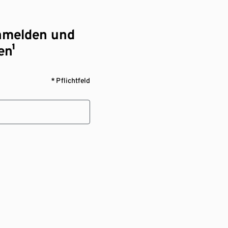
nmelden und
en¹
* Pflichtfeld