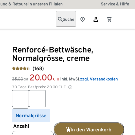
ung & Retoure in unseren Filialen
Service & Hilfe
Suche
Renforcé-Bettwäsche,
Normalgrösse, creme
(168)
20.00
35.00
inkl. MwSt.
zzgl. Versandkosten
CHF
CHF
30-Tage-Bestpreis:
20.00
CHF
Normalgrösse
Anzahl
In den Warenkorb