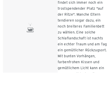
findet sich immer noch ein
trostspendender Platz "auf
der Ritze". Manche Eltern
tendieren sogar dazu, ein
noch breiteres Familienbett
zu wählen. Eine solche
Schlaflandschaft ist nachts
ein echter Traum und am Tag
ein gemütlicher Rückzugsort.
Mit bunten Vorhängen,
farbenfrohen Kissen und
gemütlichem Licht kann ein
grosses Bett locker die
Sofagarnitur ersetzen. Nicht
jeder hat ein grosses
Schlafzimmer
, aber mit
cleveren Ideen und der
richtigen Position im Raum
lässt sich Platz gewinnen.