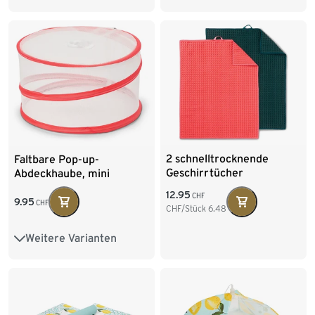
2 schnelltrocknende
Faltbare Pop-up-
Geschirrtücher
Abdeckhaube, mini
12.95
CHF
9.95
CHF
CHF/Stück
6.48
Weitere Varianten
Gross