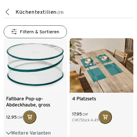
Küchentextilien
(39)
Filtern & Sortieren
Faltbare Pop-up-
4 Platzsets
Abdeckhaube, gross
17.95
CHF
12.95
CHF
CHF/Stück
4.49
Weitere Varianten
Mini