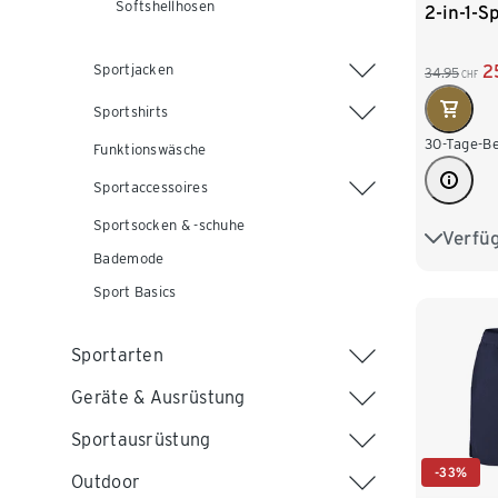
Softshellhosen
2-in-1-S
Sportjacken
2
34.95
CHF
Sportshirts
30-Tage-Be
Funktionswäsche
Sportaccessoires
Sportsocken & -schuhe
Verfü
S 44/46
Bademode
L 52/54
Sport Basics
XXL 60
Sportarten
Geräte & Ausrüstung
Sportausrüstung
-33%
Outdoor