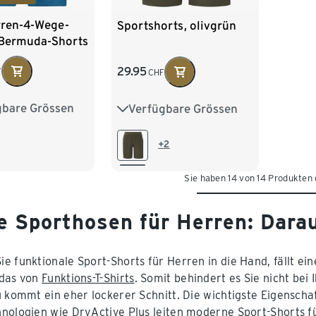
ren-4-Wege-
Sportshorts, olivgrün
-Bermuda-Shorts
29.95
F
CHF
gbare Grössen
Verfügbare Grössen
0
52
54
S 44/46
M 48/50
8
L 52/54
XL 56/58
+2
XXL 60/62
Sie haben 14 von 14 Produkten
e Sporthosen für Herren: Dara
e funktionale Sport-Shorts für Herren in die Hand, fällt eine
 das von
Funktions-T-Shirts
. Somit behindert es Sie nicht be
u kommt ein eher lockerer Schnitt. Die wichtigste Eigenscha
nologien wie DryActive Plus leiten moderne Sport-Shorts f