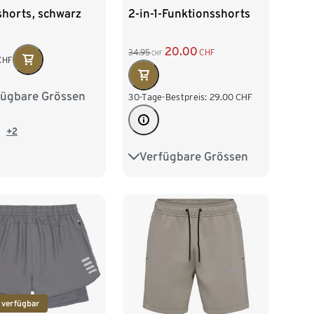
shorts, schwarz
2-in-1-Funktionsshorts
20.00
34.95
CHF
CHF
CHF
fügbare Grössen
/46
M 48/50
30-Tage-Bestpreis:
29.00
CHF
/54
XL 56/58
+2
Verfügbare Grössen
S 44/46
M 48/50
60/62
L 52/54
XL 56/58
XXL 60/62
 verfügbar