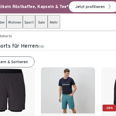
ikeln Röstkaffee, Kapseln & Tee*
Jetzt profitieren
der
Wohnen
Sport
Sale
Mehr
tshorts
orts für Herren
(14)
tern & Sortieren
-28%