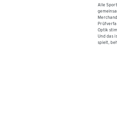
Alle Spor
gemeinsam
Merchandi
Prüfverfa
Optik sti
Und das i
spielt, b