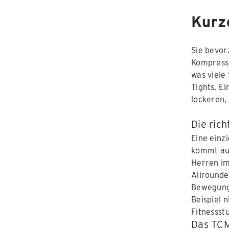
Kurz
Sie bevor
Kompressi
was viele
Tights. E
lockeren,
Die rich
Eine einz
kommt auf
Herren im
Allrounde
Bewegungs
Beispiel n
Fitnessst
Das TCM