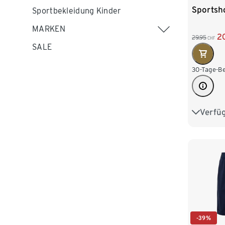
Sportsh
Sportbekleidung Kinder
MARKEN
2
29.95
CHF
SALE
30-Tage-Be
Verfü
S 44/46
L 52/54
XXL 60
-39%