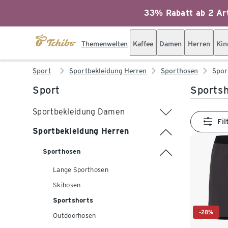
33% Rabatt ab 2 Art
Themenwelten
Kaffee
Damen
Herren
Kin
Sport
Sportbekleidung Herren
Sporthosen
Spor
Sport
Sportsh
Sportbekleidung Damen
Fil
Sportbekleidung Herren
Sporthosen
Lange Sporthosen
Skihosen
Sportshorts
-28%
Outdoorhosen