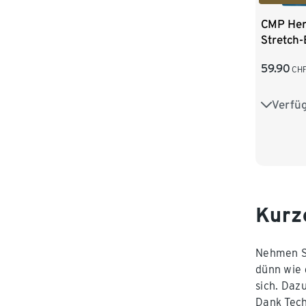
CMP Her
Stretch
59.90
CH
Verfü
48
5
56
5
Kurz
Nehmen Si
dünn wie
sich. Daz
Dank Tech