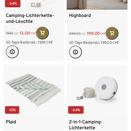
-34%
Camping-Lichterkette-
Highboard
und-Leuchte
13.00
199.00
19.95
499.00
CHF
CHF
CHF
CHF
30-Tage-Bestpreis:
19.95
CHF
30-Tage-Bestpreis:
199.00
CHF
-13%
-34%
Plaid
2-in-1-Camping-
Lichterkette