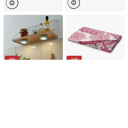
-10%
-34%
2 LED-
Renforcé-Multifunktions-
Multifunktionsleuchten
Überwurf
17.95
19.95
CHF
CHF
13.00
19.95
CHF
CHF
CHF/Stück
8.98
30-Tage-Bestpreis:
19.95
CHF
30-Tage-Bestpreis:
19.95
CHF