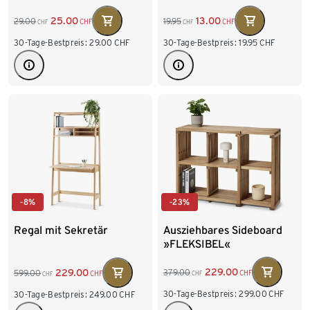
25.00
13.00
29.00
19.95
CHF
CHF
CHF
CHF
30-Tage-Bestpreis:
29.00
CHF
30-Tage-Bestpreis:
19.95
CHF
-23%
-8%
Ausziehbares Sideboard
Regal mit Sekretär
»FLEKSIBEL«
229.00
229.00
379.00
599.00
CHF
CHF
CHF
CHF
30-Tage-Bestpreis:
299.00
CHF
30-Tage-Bestpreis:
249.00
CHF