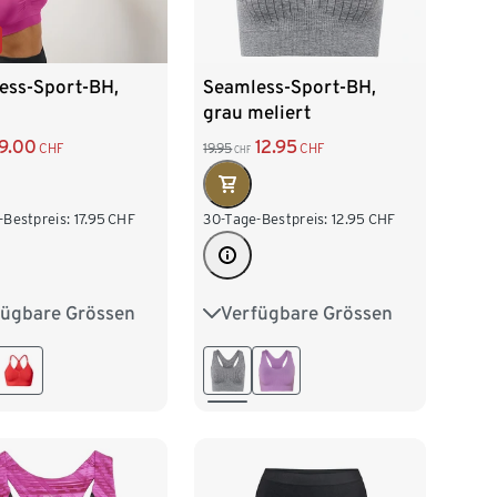
ess-Sport-BH,
Seamless-Sport-BH,
grau meliert
9.00
12.95
CHF
19.95
CHF
CHF
-Bestpreis:
17.95
CHF
30-Tage-Bestpreis:
12.95
CHF
fügbare Grössen
Verfügbare Grössen
38
M 40/42
S 36/38
M 40/42
/46
L 44/46