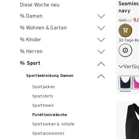
Seamles
Diese Woche neu
navy
% Damen
9.
19.95
CHF
% Wohnen & Garten
% Kinder
30-Tage-Be
% Herren
% Sport
Verfü
S 36/38
Sportbekleidung Damen
L 44/46
Sportjacken
Sportshirts
Sporthosen
Funktionswäsche
Sportsocken & -schuhe
Sportaccessoires