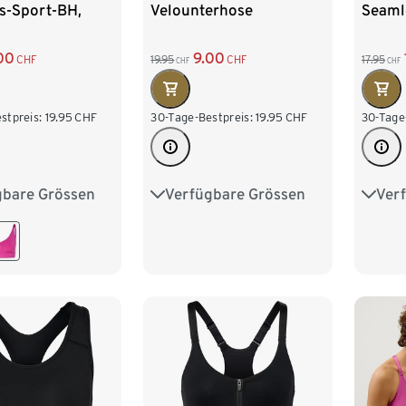
s-Sport-BH,
Velounterhose
Seaml
00
9.00
CHF
19.95
CHF
17.95
CHF
CHF
stpreis:
19.95
CHF
30-Tage-Bestpreis:
19.95
CHF
30-Tage
gbare Grössen
Verfügbare Grössen
Ver
M 40/42
S 36/38
M 40/42
S 36/
XL 48/50
L 44/46
XL 48/50
L 44