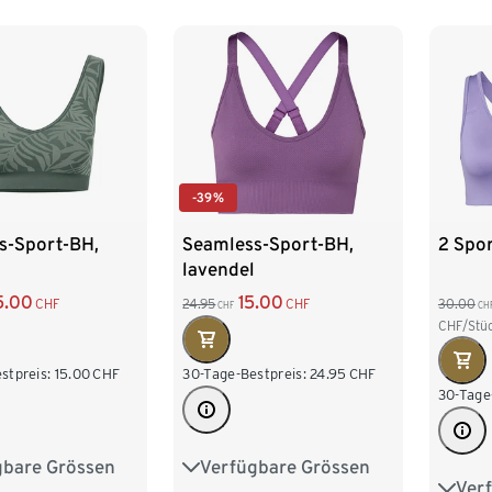
-39%
s-Sport-BH,
Seamless-Sport-BH,
2 Spo
lavendel
5.00
15.00
CHF
24.95
CHF
30.00
CHF
CH
CHF/Stü
stpreis:
15.00
CHF
30-Tage-Bestpreis:
24.95
CHF
30-Tage
gbare Grössen
Verfügbare Grössen
4
S 36/38
XS 32/34
S 36/38
Ver
XS 3