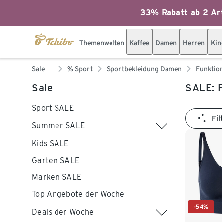
33% Rabatt ab 2 Art
Themenwelten
Kaffee
Damen
Herren
Kin
Sale
% Sport
Sportbekleidung Damen
Funktio
Sale
SALE: 
Sport SALE
Fil
Summer SALE
Kids SALE
Garten SALE
Marken SALE
Top Angebote der Woche
-54%
Deals der Woche