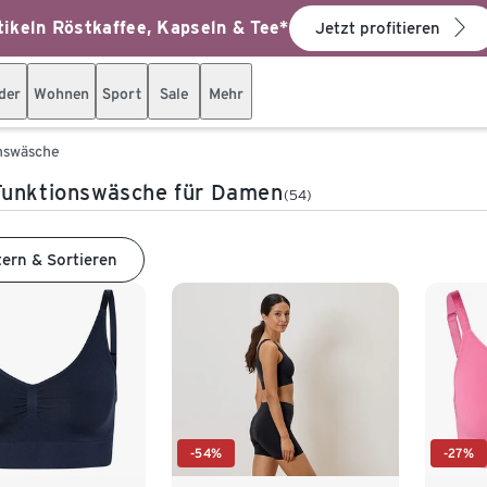
ikeln Röstkaffee, Kapseln & Tee*
Jetzt profitieren
der
Wohnen
Sport
Sale
Mehr
nswäsche
Funktionswäsche für Damen
(54)
tern & Sortieren
-54%
-27%