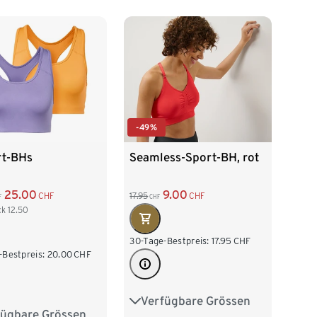
-49%
rt-BHs
Seamless-Sport-BH, rot
25.00
9.00
CHF
17.95
CHF
F
CHF
ck
12.50
30-Tage-Bestpreis:
17.95
CHF
-Bestpreis:
20.00
CHF
Verfügbare Grössen
S 36/38
M 40/42
fügbare Grössen
2/34
S 36/38