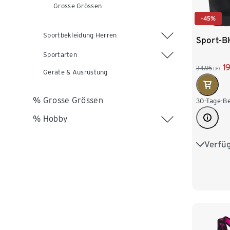
Grosse Grössen
-45%
Sportbekleidung Herren
Sport-B
Sportarten
1
34.95
CHF
Geräte & Ausrüstung
% Grosse Grössen
30-Tage-Be
% Hobby
Verfü
XS 32/3
M 40/4
XL 48/