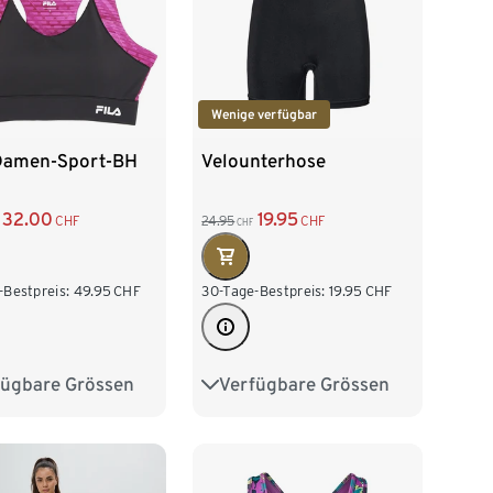
Wenige verfügbar
Damen-Sport-BH
Velounterhose
32.00
19.95
CHF
24.95
CHF
CHF
-Bestpreis:
49.95
CHF
30-Tage-Bestpreis:
19.95
CHF
fügbare Grössen
Verfügbare Grössen
2/34
S 36/38
S 36/38
M 40/42
/42
L 44/46
L 44/46
XL 48/50
8/50
XXL 52/54