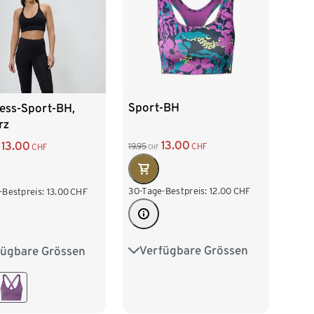
Sport-BH
ess-Sport-BH,
rz
13.00
13.00
19.95
CHF
CHF
CHF
30-Tage-Bestpreis:
12.00
CHF
-Bestpreis:
13.00
CHF
Verfügbare Grössen
fügbare Grössen
XS 32/34
S 36/38
2/34
S 36/38
M 40/42
L 44/46
/42
L 44/46