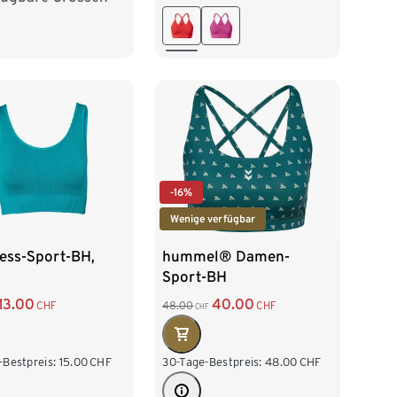
L 44/46
/42
L 44/46
-16%
Wenige verfügbar
ess-Sport-BH,
hummel® Damen-
Sport-BH
13.00
40.00
CHF
48.00
CHF
CHF
-Bestpreis:
15.00
CHF
30-Tage-Bestpreis:
48.00
CHF