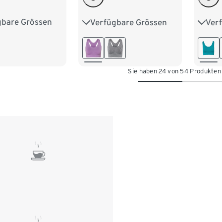
gbare Grössen
Verfügbare Grössen
Ver
75C
80B
S 36/38
M 40/42
XS 3
80D
85B
L 44/46
M 40
85D
Sie haben 24 von 54 Produkten