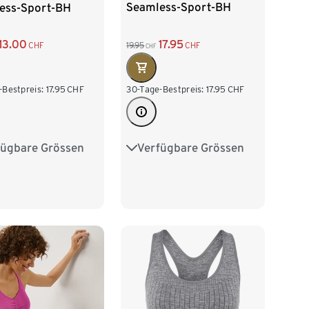
Seamless-Sport-BH
ess-Sport-BH
17.95
13.00
19.95
CHF
CHF
CHF
30-Tage-Bestpreis:
17.95
CHF
-Bestpreis:
17.95
CHF
Verfügbare Grössen
fügbare Grössen
S 36/38
M 40/42
38
M 40/42
L 44/46
XL 48/50
/46
XL 48/50