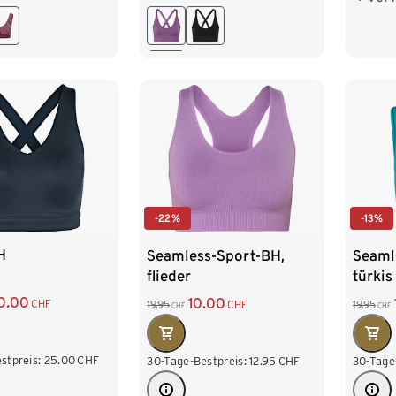
2
L 44/46
M 40/42
L 44/46
M 40
50
-22%
-13%
H
Seamless-Sport-BH,
Seaml
flieder
türkis
0.00
10.00
CHF
19.95
CHF
19.95
CHF
CHF
stpreis:
25.00
CHF
30-Tage-Bestpreis:
12.95
CHF
30-Tage