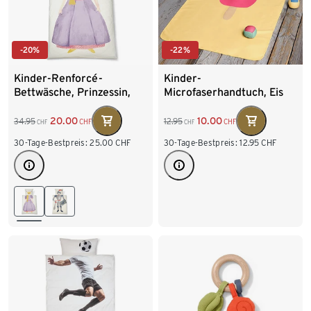
-20%
-22%
Kinder-Renforcé-
Kinder-
Bettwäsche, Prinzessin,
Microfaserhandtuch, Eis
ca. 135 x 200 cm
20.00
10.00
34.95
12.95
CHF
CHF
CHF
CHF
30-Tage-Bestpreis:
25.00
CHF
30-Tage-Bestpreis:
12.95
CHF