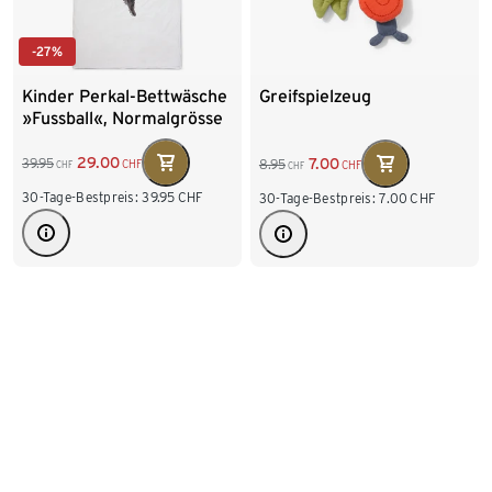
-27%
Kinder Perkal-Bettwäsche
Greifspielzeug
»Fussball«, Normalgrösse
29.00
7.00
39.95
8.95
CHF
CHF
CHF
CHF
30-Tage-Bestpreis:
39.95
CHF
30-Tage-Bestpreis:
7.00
CHF
-3%
-20%