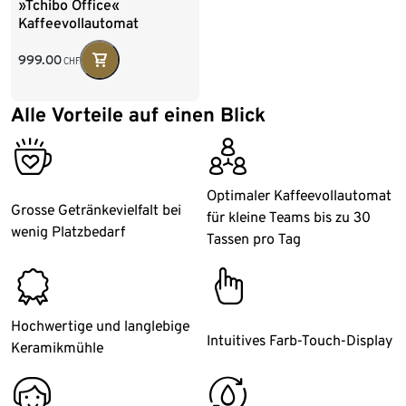
»Tchibo Office«
Kaffeevollautomat
999.00
CHF
Alle Vorteile auf einen Blick
bestseller
customers
Optimaler Kaffeevollautomat
Grosse Getränkevielfalt bei
für kleine Teams bis zu 30
wenig Platzbedarf
Tassen pro Tag
badge
klick
Hochwertige und langlebige
Intuitives Farb-Touch-Display
Keramikmühle
all_around_happy
rinsing