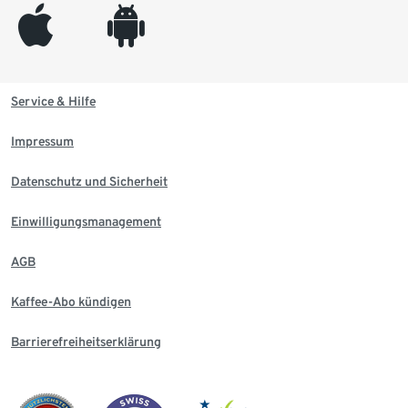
appleinc
android
Service & Hilfe
Impressum
Datenschutz und Sicherheit
Einwilligungsmanagement
AGB
Kaffee-Abo kündigen
Barrierefreiheitserklärung