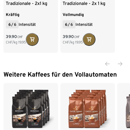
Tradizionale - 2x1 kg
Tradizionale - 2x 1 kg
Ganze Bohne
Ganze Bohne
Kräftig
Vollmundig
6
/
6
Intensität
6
/
6
Intensität
39.90
39.90
CHF
CHF
CHF/kg
19.95
CHF/kg
19.95
Weitere Kaffees für den Vollautomaten
Ende der Auflistung