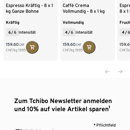
Espresso Kräftig - 8 x 1
Caffè Crema
Espr
kg Ganze Bohne
Vollmundig - 8 x 1 kg
8 x 
Ganze Bohne
Kräftig
Vollmundig
Fruch
6
/
6
Intensität
4
/
6
Intensität
4
/
6
159.60
159.60
159.
CHF
CHF
CHF/kg
19.95
CHF/kg
19.95
CHF/k
Zum Tchibo Newsletter anmelden
und 10% auf viele Artikel sparen¹
* Pflichtfeld