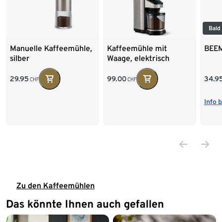
Bald
Manuelle Kaffeemühle,
Kaffeemühle mit
BEEM
silber
Waage, elektrisch
29.95
99.00
34.9
CHF
CHF
Info 
Zu den Kaffeemühlen
Das könnte Ihnen auch gefallen