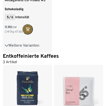
Omni-Roast - 250 g Ganze
Bohne
Schokoladig
5
/
6
Intensität
11.90
CHF
CHF/kg
47.60
Weitere Varianten
250 g Ganze Bohne
Entkoffeinierte Kaffees
1 kg Ganze Bohne
3 Artikel
2 x 1 kg Ganze Bohne
4 x 1 kg Ganze Bohne