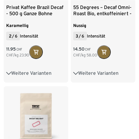
Privat Kaffee Brazil Decaf
55 Degrees – Decaf Omni-
- 500 g Ganze Bohne
Roast Bio, entkoffeiniert -
250 g Ganze Bohne
Karamellig
Nussig
2
/
6
Intensität
3
/
6
Intensität
11.95
14.50
CHF
CHF
CHF/kg
23.90
CHF/kg
58.00
Weitere Varianten
Weitere Varianten
500 g Ganze Bohne
250 g Ganze Bohne
6 x 500 g Ganze Bohne
1 kg Ganze Bohne
2 x 1 kg Ganze Bohne
250 g Gemahlen