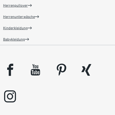
Herrenpullover
Herrenunterwäsche
Kinderkleidung
Babykleidung
facebook
youtube
pinterest
xing
instagram