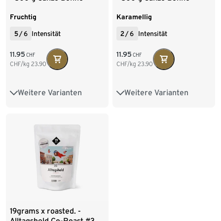
Fruchtig
Karamellig
5
/
6
Intensität
2
/
6
Intensität
11.95
11.95
CHF
CHF
CHF/kg
23.90
CHF/kg
23.90
Weitere Varianten
Weitere Varianten
500 g Ganze Bohne
500 g Ganze Bohne
6 x 500 g Ganze Bohne
6 x 500 g Ganze Bohne
2 x 250 g Gemahlen
9 x 500 g Gemahlen
19grams x roasted. -
Alltagsheld Co-Roast #3