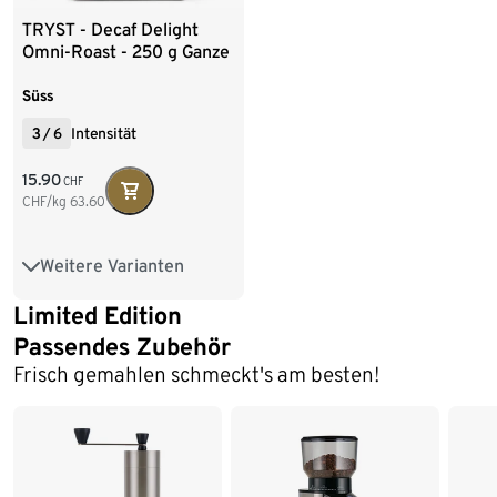
TRYST - Decaf Delight
Omni-Roast - 250 g Ganze
Bohne
Süss
3
/
6
Intensität
15.90
CHF
CHF/kg
63.60
Weitere Varianten
250 g Ganze Bohne
Limited Edition
Passendes Zubehör
Ende der Auflistung
Frisch gemahlen schmeckt's am besten!