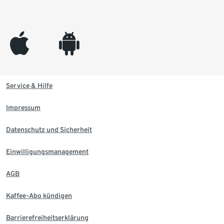
appleinc
android
Service & Hilfe
Impressum
Datenschutz und Sicherheit
Einwilligungsmanagement
AGB
Kaffee-Abo kündigen
Barrierefreiheitserklärung