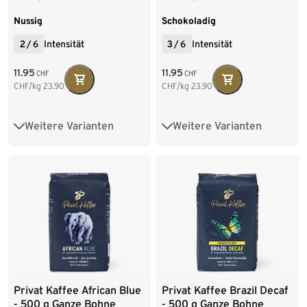
Nussig
Schokoladig
2
/
6
Intensität
3
/
6
Intensität
11.95
11.95
CHF
CHF
CHF/kg
23.90
CHF/kg
23.90
Weitere Varianten
Weitere Varianten
500 g Ganze Bohne
500 g Ganze Bohne
6 x 500 g Ganze Bohne
6 x 500 g Ganze Bohne
2 x 250 g Gemahlen
500 g Gemahlen
9 x 500 g Gemahlen
9 x 500 g Gemahlen
Privat Kaffee African Blue
Privat Kaffee Brazil Decaf
- 500 g Ganze Bohne
- 500 g Ganze Bohne