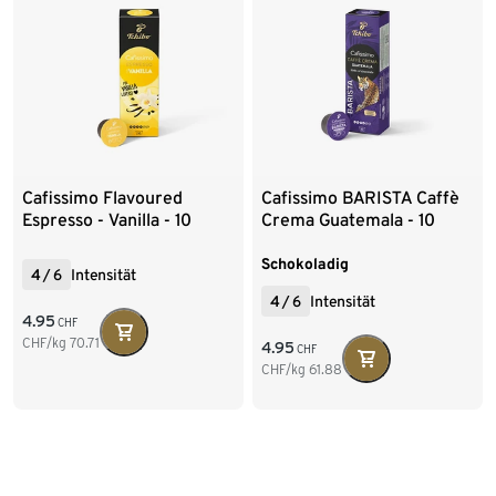
Cafissimo Flavoured
Cafissimo BARISTA Caffè
Espresso - Vanilla - 10
Crema Guatemala - 10
Kapseln
Kapseln
Schokoladig
4
/
6
Intensität
4
/
6
Intensität
4.95
CHF
CHF/kg
70.71
4.95
CHF
CHF/kg
61.88