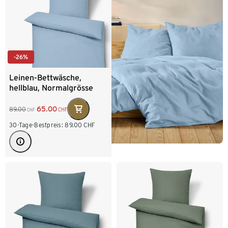
-26%
Leinen-Bettwäsche,
hellblau, Normalgrösse
65.00
89.00
CHF
CHF
30-Tage-Bestpreis:
89.00
CHF