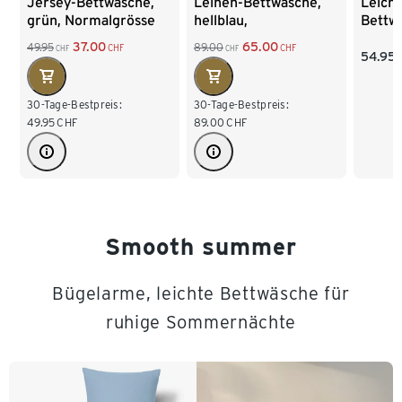
Jersey-Bettwäsche,
Leinen-Bettwäsche,
Leicht
grün, Normalgrösse
hellblau,
Bettw
Normalgrösse
Norma
37.00
65.00
49.95
89.00
CHF
CHF
CHF
CHF
54.95
30-Tage-Bestpreis:
30-Tage-Bestpreis:
49.95
CHF
89.00
CHF
Smooth summer
Bügelarme, leichte Bettwäsche für
ruhige Sommernächte