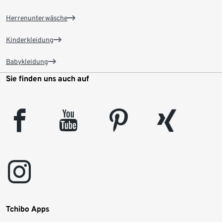
Herrenunterwäsche
Kinderkleidung
Babykleidung
Sie finden uns auch auf
facebook
youtube
pinterest
xing
instagram
Tchibo Apps