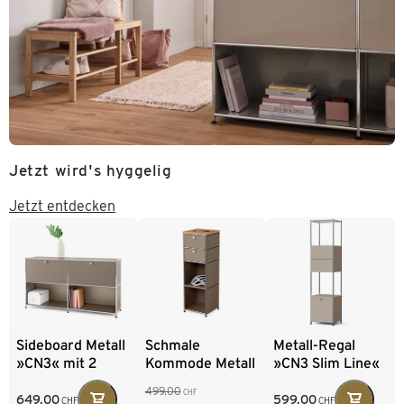
Jetzt wird's hyggelig
Jetzt entdecken
Sideboard Metall
Metall-Regal
Schmale
»CN3« mit 2
»CN3 Slim Line«
Kommode Metall
versetzbaren
mit 2
»CN3« mit
499.00
CHF
Klappenfächern
versetzbaren
Holzplatte und 2
649.00
599.00
CHF
CHF