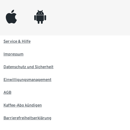
appleinc
android
Service & Hilfe
Impressum
Datenschutz und Sicherheit
Einwilligungsmanagement
AGB
Kaffee-Abo kündigen
Barrierefreiheitserklärung