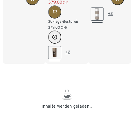
379.00
CHF
Schubladen und 1
Schubladen,
versetzbaren
taupe
+2
Klappe, taupe
30-Tage-Bestpreis:
379.00
CHF
+2
Inhalte werden geladen...