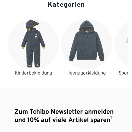
Kategorien
Ende der Auflistung
Kinderbekleidung
Teenagerkleidung
Sport
Zum Tchibo Newsletter anmelden
und 10% auf viele Artikel sparen¹