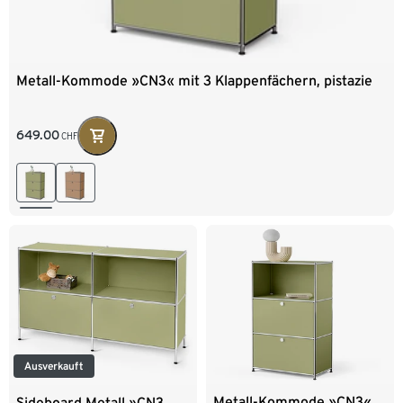
Metall-Kommode »CN3« mit 3 Klappenfächern, pistazie
649.00
CHF
Ausverkauft
Metall-Kommode »CN3«
Sideboard Metall »CN3