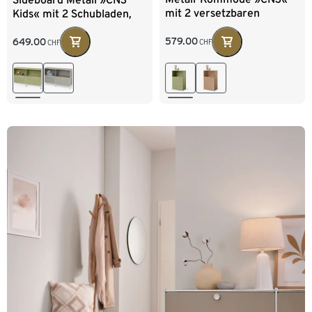
mit 2 versetzbaren
Kids« mit 2 Schubladen,
Klappenfächern, pistazie
pistazie
579.00
649.00
CHF
CHF