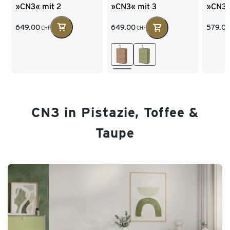
»CN3« mit 2
»CN3«
»CN3« mit 3
versetzbaren
Klapp
Klappenfächern,
Klappenfächern
salbei
toffee
649.00
579.0
649.00
CHF
CHF
CN3 in Pistazie, Toffee &
Taupe