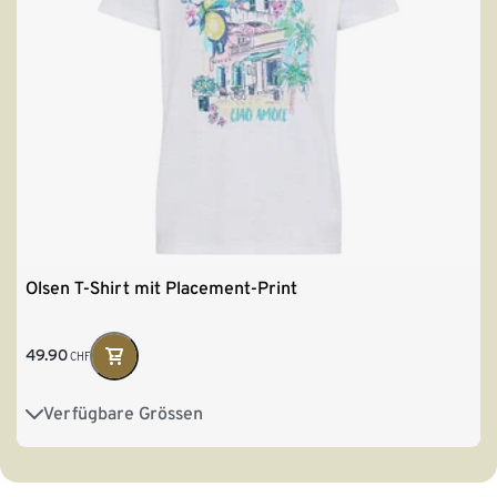
Olsen T-Shirt mit Placement-Print
49.90
CHF
Verfügbare Grössen
36
38
40
42
44
46
48