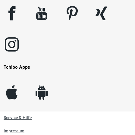
facebook
youtube
pinterest
xing
instagram
Tchibo Apps
appleinc
android
Service & Hilfe
Impressum