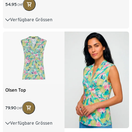
54.95
CHF
Verfügbare Grössen
36
38
40
42
44
46
48
Olsen Top
79.90
CHF
Verfügbare Grössen
36
38
40
42