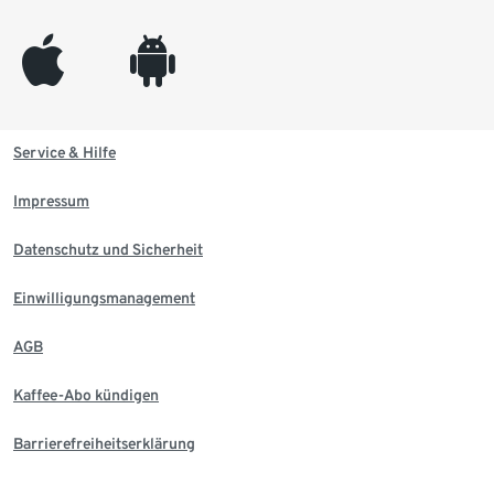
appleinc
android
Service & Hilfe
Impressum
Datenschutz und Sicherheit
Einwilligungsmanagement
AGB
Kaffee-Abo kündigen
Barrierefreiheitserklärung