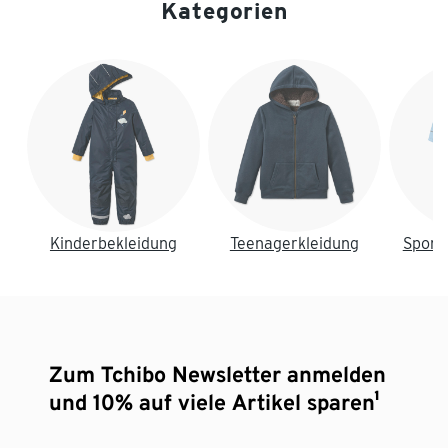
Kategorien
Ende der Auflistung
Kinderbekleidung
Teenagerkleidung
Sport
Zum Tchibo Newsletter anmelden
und 10% auf viele Artikel sparen¹