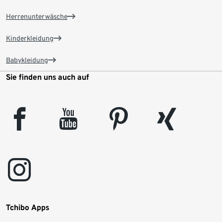
Herrenunterwäsche
Kinderkleidung
Babykleidung
Sie finden uns auch auf
facebook
youtube
pinterest
xing
instagram
Tchibo Apps