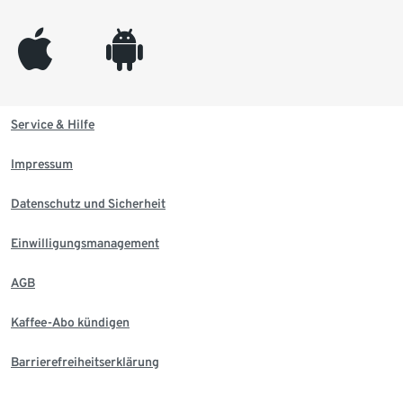
appleinc
android
Service & Hilfe
Impressum
Datenschutz und Sicherheit
Einwilligungsmanagement
AGB
Kaffee-Abo kündigen
Barrierefreiheitserklärung