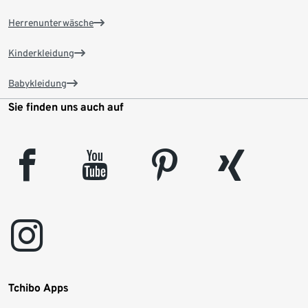
Herrenunterwäsche
Kinderkleidung
Babykleidung
Sie finden uns auch auf
facebook
youtube
pinterest
xing
instagram
Tchibo Apps