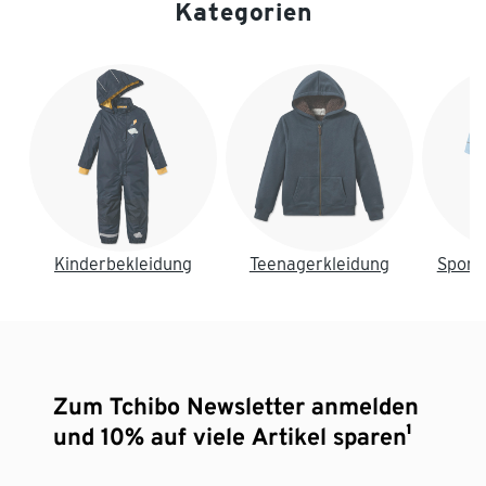
Kategorien
Ende der Auflistung
Kinderbekleidung
Teenagerkleidung
Sport
Zum Tchibo Newsletter anmelden
und 10% auf viele Artikel sparen¹