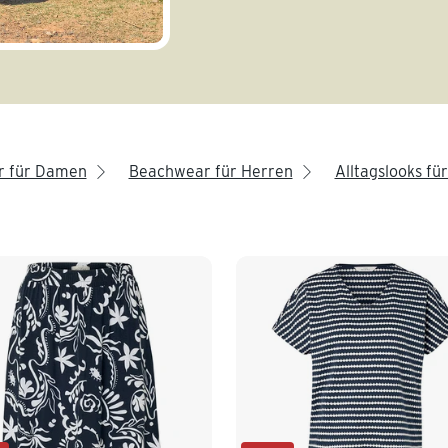
r für Damen
Beachwear für Herren
Alltagslooks f
arrow_right
arrow_right