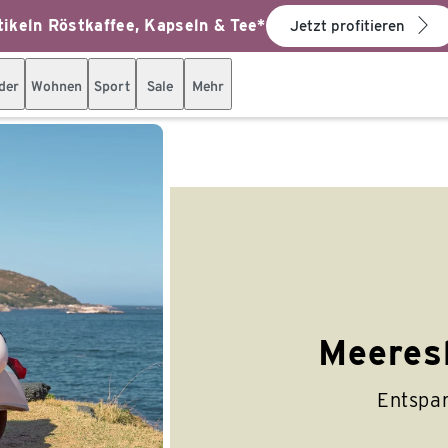
ikeln Röstkaffee, Kapseln & Tee*
Jetzt profitieren
der
Wohnen
Sport
Sale
Mehr
Meeres
Entspan