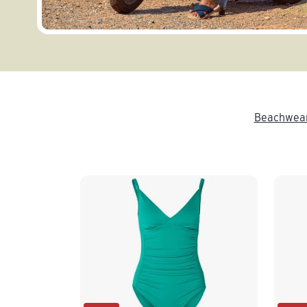
Beachwea
Ende der Auflistung