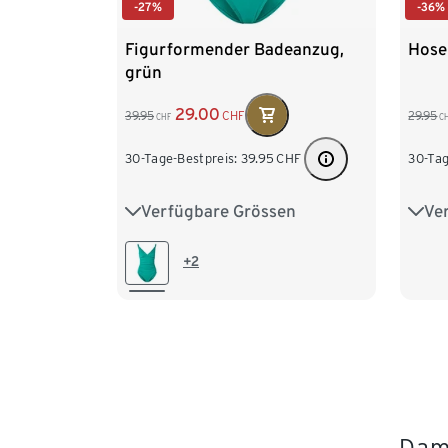
-27%
-36%
Figurformender Badeanzug,
Hose
grün
29.00
39.95
CHF
29.95
CHF
C
30-Tage-Bestpreis:
39.95
CHF
30-Tag
Verfügbare Grössen
Ve
38
40
42
44
46
S 3
48
XL 
+2
Dame