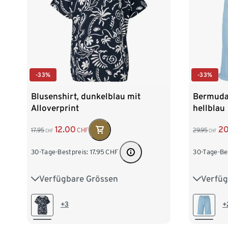
-33%
-33%
Blusenshirt, dunkelblau mit
Bermuda-
Alloverprint
hellblau
12.00
2
17.95
CHF
29.95
CHF
CHF
30-Tage-Bestpreis:
17.95
CHF
30-Tage-Be
Verfügbare Grössen
Verfüg
S 36/38
M 40/42
L 44/46
36
38
XL 48/50
XXL 52/54
48
+3
+