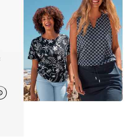
t
/46