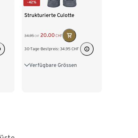
-42%
Strukturierte Culotte
20.00
34.95
CHF
CHF
30-Tage-Bestpreis:
34.95
CHF
Verfügbare Grössen
46
S 36/38
M 40/42
L 44/46
XL 48/50
XXL 52/54
Küste