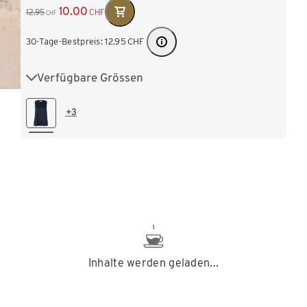
10.00
12.95
CHF
CHF
30-Tage-Bestpreis:
12.95
CHF
Verfügbare Grössen
S 36/38
M 40/42
L 44/46
XL 48/50
XXL 52/54
+3
Inhalte werden geladen...