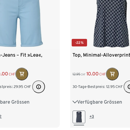
-22%
Jeans – Fit »Lea«,
Top, Minimal-Alloverprin
0.00
10.00
CHF
12.95
CHF
CHF
stpreis:
29.95
CHF
30-Tage-Bestpreis:
12.95
CHF
bare Grössen
Verfügbare Grössen
40
42
44
46
S 36/38
M 40/42
L 44
XL 48/50
XXL 52/54
2
+3