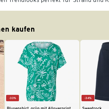
en kaufen
-33%
-34%
Blusenshirt, grün mit Alloverprint
Sweatrock