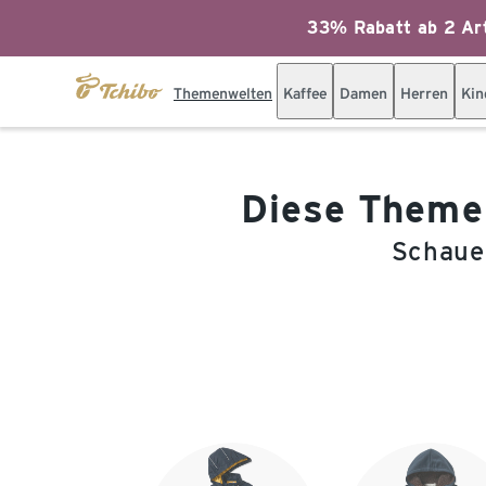
33% Rabatt ab 2 Art
Themenwelten
Kaffee
Damen
Herren
Kin
Diese Themen
Schauen
Ende der Auflistung