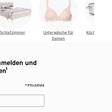
Schlafzimmer
Unterwäsche für
Küche & Essz
Damen
nmelden und
en¹
* Pflichtfeld