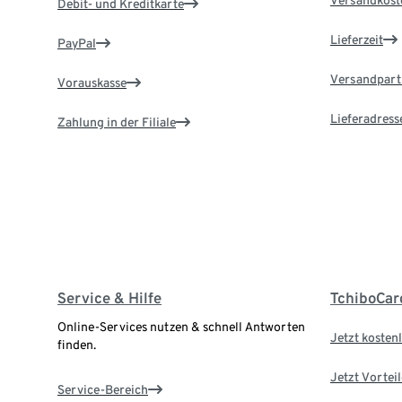
Debit- und Kreditkarte
Lieferzeit
PayPal
Versandpart
Vorauskasse
Lieferadress
Zahlung in der Filiale
Service & Hilfe
TchiboCar
Online-Services nutzen & schnell Antworten
Jetzt kostenl
finden.
Jetzt Vortei
Service-Bereich