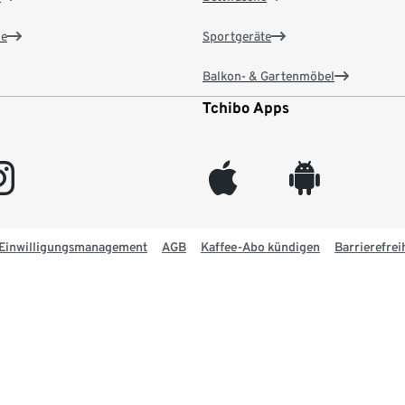
e
Sportgeräte
Balkon- & Gartenmöbel
Tchibo Apps
gram
appleinc
android
Einwilligungsmanagement
AGB
Kaffee-Abo kündigen
Barrierefrei