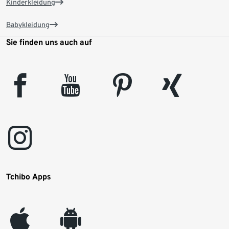
Kinderkleidung
Babykleidung
Sie finden uns auch auf
facebook
youtube
pinterest
xing
instagram
Tchibo Apps
appleinc
android