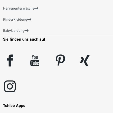
Herrenunterwäsche
Kinderkleidung
Babykleidung
Sie finden uns auch auf
facebook
youtube
pinterest
xing
instagram
Tchibo Apps