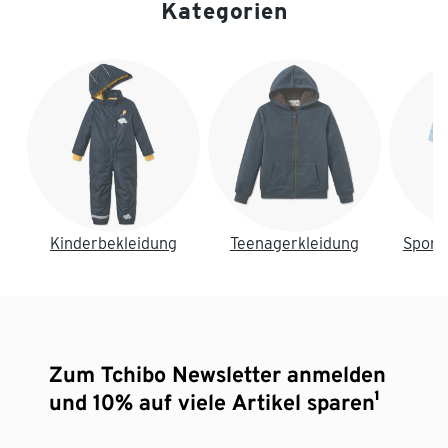
Kategorien
Ende der Auflistung
Kinderbekleidung
Teenagerkleidung
Sport
Zum Tchibo Newsletter anmelden
und 10% auf viele Artikel sparen¹