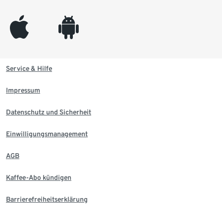
appleinc
android
Service & Hilfe
Impressum
Datenschutz und Sicherheit
Einwilligungsmanagement
AGB
Kaffee-Abo kündigen
Barrierefreiheitserklärung