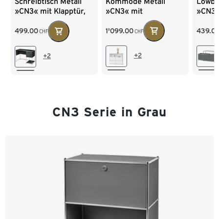
Kommode Metall
Lowbo
Schreibtisch Metall
»CN3« mit
»CN3«
»CN3« mit Klapptür,
versetzbaren
Klapp
schwarz
Klappenfächern, weiss
Glaspl
1'099.00
439.0
499.00
CHF
CHF
+2
+2
CN3 Serie in Grau