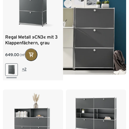
Regal Metall »CN3« mit 3
Klappenfächern, grau
649.00
CHF
+2