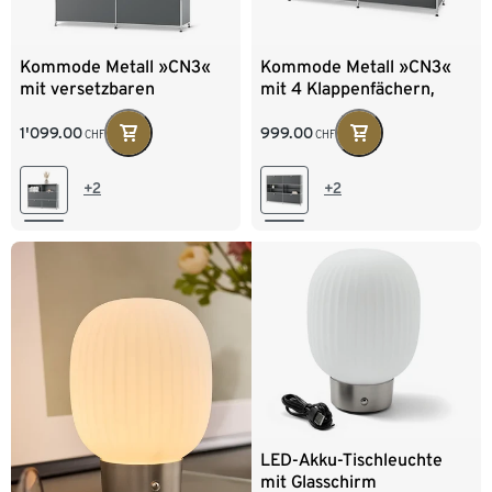
Kommode Metall »CN3«
Kommode Metall »CN3«
mit versetzbaren
mit 4 Klappenfächern,
Klappenfächern, grau
grau
1'099.00
999.00
CHF
CHF
+2
+2
LED-Akku-Tischleuchte
mit Glasschirm