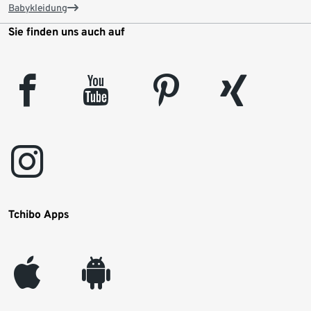
Babykleidung
Sie finden uns auch auf
facebook
youtube
pinterest
xing
instagram
Tchibo Apps
appleinc
android