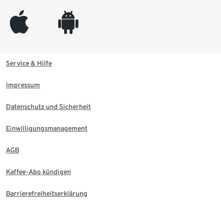
appleinc
android
Service & Hilfe
Impressum
Datenschutz und Sicherheit
Einwilligungsmanagement
AGB
Kaffee-Abo kündigen
Barrierefreiheitserklärung