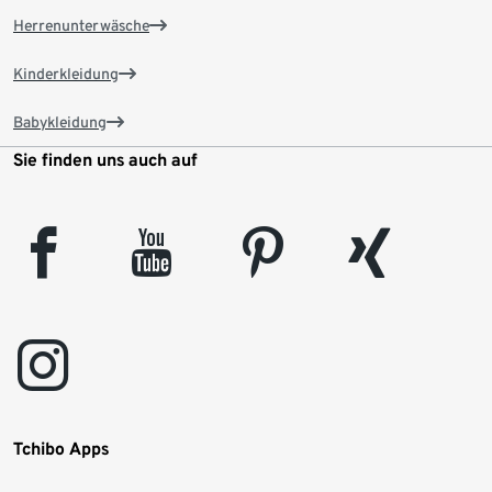
Herrenunterwäsche
Kinderkleidung
Babykleidung
Sie finden uns auch auf
facebook
youtube
pinterest
xing
instagram
Tchibo Apps