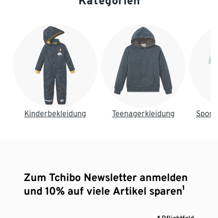
Kategorien
Ende der Auflistung
Kinderbekleidung
Teenagerkleidung
Sport
Zum Tchibo Newsletter anmelden
und 10% auf viele Artikel sparen¹
* Pflichtfeld