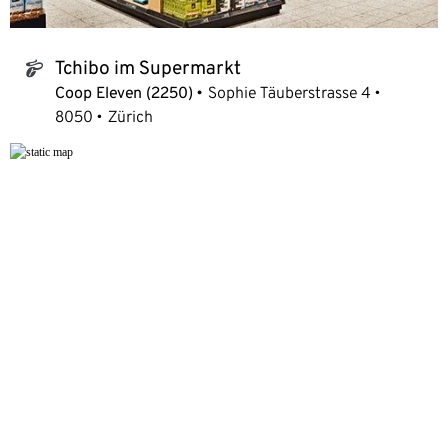
Tchibo im Supermarkt
tchibo_logo
Coop Eleven (2250)
Sophie Täuberstrasse 4
8050
Zürich